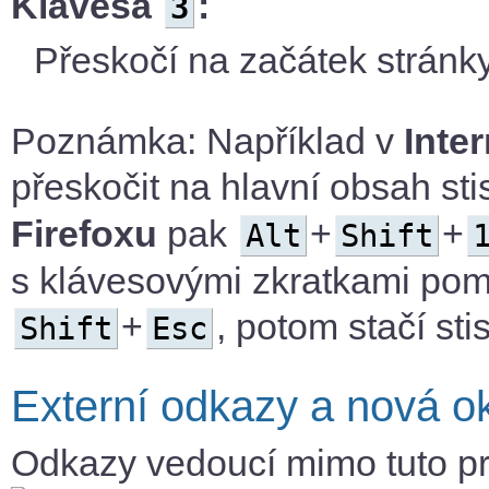
Klávesa
:
3
Přeskočí na začátek stránky
Poznámka: Například v
Inte
přeskočit na hlavní obsah st
Firefoxu
pak
+
+
Alt
Shift
s klávesovými zkratkami po
+
, potom stačí st
Shift
Esc
Externí odkazy a nová o
Odkazy vedoucí mimo tuto pr