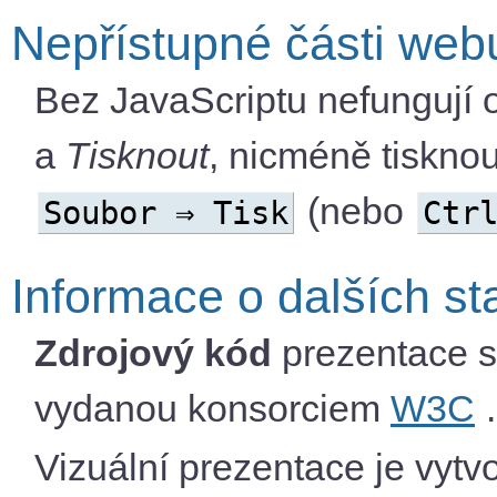
Nepřístupné části web
Bez JavaScriptu nefungují
a
Tisknout
, nicméně tiskno
(nebo
Soubor ⇒ Tisk
Ctr
Informace o dalších s
Zdrojový kód
prezentace s
vydanou konsorciem
W3C
.
Vizuální prezentace je vyt